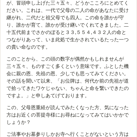
が、冒頭申し上げた三々五々、どうかこころにとめてく
ださい。これは、一代で父母の二人の命があなたに受け
継がれ、二代だと祖父母でも四人。この命を誰かが守
り、誰かが育て、誰かが受け継いでくれてきました。二
十五代前までさかのぼると３３,５５４,４３２人の命と
つながりあって、いま此処で生かされているたった一つ
の貴い命なのです。
このことから、この頭の数字が偶然かもしれませんが
三々五々、ものすごく多くという意味です。ふとした機
会に親の恩、先祖の恩、少しでも思ってみてください。
その話を聞いて以来、「お位牌は、何代か前の先祖が道
で拾ってきたワケじゃない、ちゃんと命を繋いできたの
ですよ。」と申しあてげております。
この、父母恩重経が読んでみたくなった方、気になった
方はお近くの菩提寺様にお尋ねになってみてはいかかで
しょうか？
ご法事やお墓参りしかお寺へ行くことがないという方は