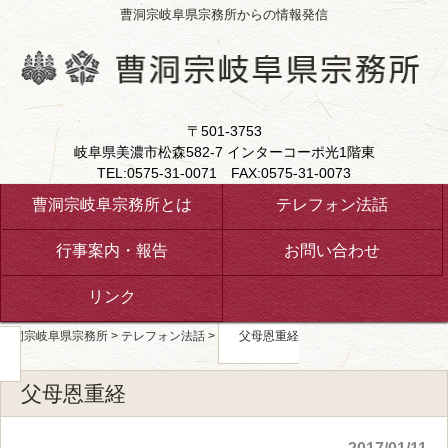
曹洞宗岐阜県宗務所からの情報発信
〒501-3753
岐阜県美濃市松森582-7 インターコーポ光1階東
TEL:0575-31-0071 FAX:0575-31-0073
曹洞宗岐阜宗務所とは
テレフォン法話
行事案内・報告
お問い合わせ
リンク
曹洞宗岐阜県宗務所
>
テレフォン法話
>
父母恩重経
父母恩重経