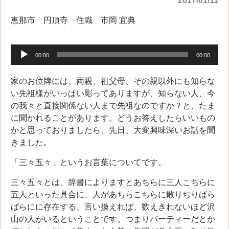
2017/01/11
恵那市 円頂寺 住職 市岡 宜典
音
声
00:00
00:00
プ
レ
家のお位牌には、両親、祖父母、その親以外にも知らな
ー
い先祖様がいっぱい彫ってありますが、知らない人、今
ヤ
の我々と直接関係ない人まで先祖なのですか？と、たま
ー
に聞かれることがあります。どうお答えしたらいいもの
かと思っておりましたら、先日、大変興味深いお話を聞
きました。
「三々五々」というお言葉についてです。
三々五々とは、辞書によりますとあちらに三人こちらに
五人といった具合に、人があちらこちらに散りぢりばら
ばらにに存在する、言い換えれば、数えきれないほど沢
山の人がいるということです。つまりパーティーだとか