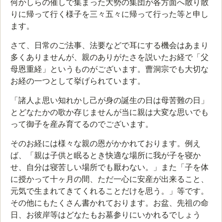
何かしらの催しで集まった大勢の集団が各方面へ散り散
りに帰って行く様子を三々五々に帰って行った等と申し
ます。
さて、日常のご法事、法要などで耳にする機会はあまり
多くありませんが、親のありがたさを説いたお経で「父
母恩重経」というものがございます。曹洞宗でも大切な
お経の一つとして挙げられています。
「諸人よ思い知れかし己が身の誕生の日は母苦難の日」
とどなたかの歌か存じませんが当に親は大変な思いでも
って御子を産み育てるのでございます。
そのお経には様々な親の恩がかかれております。例え
ば、「親は子供と眠るとき快適な場所に我が子を寝か
せ、自分は寝苦しい場所でも厭わない。」また「子を体
に授かって十ヶ月の間、ただ一心に安産が出来ること、
元気で生まれてきてくれることだけを思う。」等です。
その他にもたくさん書かれております。お盆、先祖の命
日、お彼岸等はどなたもお墓参りにいかれるでしょう