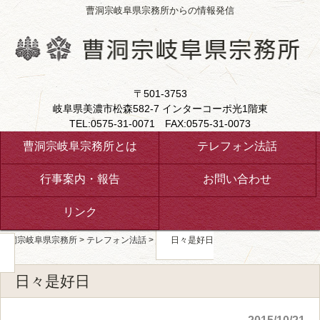
曹洞宗岐阜県宗務所からの情報発信
〒501-3753
岐阜県美濃市松森582-7 インターコーポ光1階東
TEL:0575-31-0071 FAX:0575-31-0073
曹洞宗岐阜宗務所とは
テレフォン法話
行事案内・報告
お問い合わせ
リンク
曹洞宗岐阜県宗務所
>
テレフォン法話
>
日々是好日
日々是好日