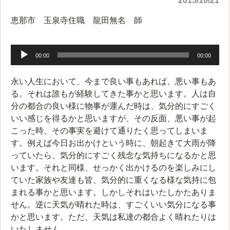
2015/10/21
恵那市 玉泉寺住職 龍田無名 師
音
声
00:00
00:00
プ
レ
永い人生において、今まで良い事もあれば、悪い事もあ
ー
る。それは誰もが経験してきた事かと思います。人は自
ヤ
分の都合の良い様に物事が運んだ時は、気分的にすごく
ー
いい感じを得るかと思いますが、その反面、悪い事が起
こった時、その事実を避けて通りたく思ってしまいま
す。例えば今日お出かけという時に、朝起きて大雨が降
っていたら、気分的にすごく残念な気持ちになるかと思
います。それと同様、せっかく出かけるのを楽しみにし
ていた家族や友達も皆、気分的に重くなる様な気持に包
まれる事かと思います。しかしそれはいたしかたありま
せん。逆に天気が晴れた時は、すごくいい気分になる事
かと思います。ただ、天気は私達の都合よく晴れたりは
いたしません。