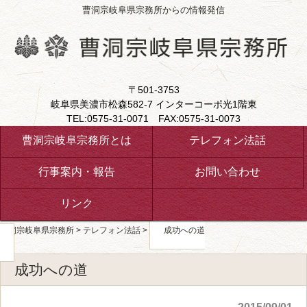
曹洞宗岐阜県宗務所からの情報発信
〒501-3753
岐阜県美濃市松森582-7 インターコーポ光1階東
TEL:0575-31-0071 FAX:0575-31-0073
曹洞宗岐阜宗務所とは
テレフォン法話
行事案内・報告
お問い合わせ
リンク
曹洞宗岐阜県宗務所
>
テレフォン法話
>
成功への道
成功への道