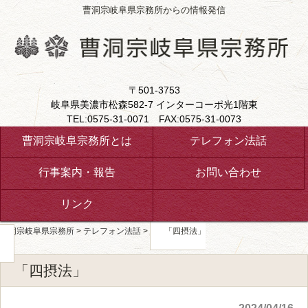
曹洞宗岐阜県宗務所からの情報発信
〒501-3753
岐阜県美濃市松森582-7 インターコーポ光1階東
TEL:0575-31-0071 FAX:0575-31-0073
曹洞宗岐阜宗務所とは
テレフォン法話
行事案内・報告
お問い合わせ
リンク
曹洞宗岐阜県宗務所
>
テレフォン法話
>
「四摂法」
「四摂法」