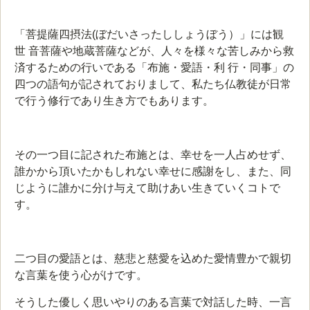
「菩提薩四摂法(ぼだいさったししょうぼう）」には観
世 音菩薩や地蔵菩薩などが、人々を様々な苦しみから救
済するための行いである「布施・愛語・利 行・同事」の
四つの語句が記されておりまして、私たち仏教徒が日常
で行う修行であり生き方でもあります。
その一つ目に記された布施とは、幸せを一人占めせず、
誰かから頂いたかもしれない幸せに感謝をし、また、同
じように誰かに分け与えて助けあい生きていくコトで
す。
二つ目の愛語とは、慈悲と慈愛を込めた愛情豊かで親切
な言葉を使う心がけです。
そうした優しく思いやりのある言葉で対話した時、一言