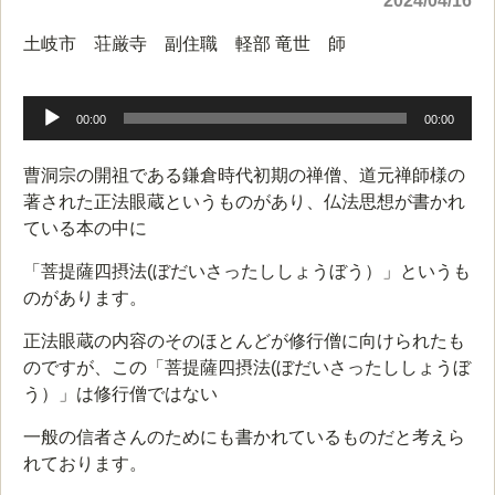
2024/04/16
土岐市 荘厳寺 副住職 軽部 竜世 師
音
声
00:00
00:00
プ
レ
曹洞宗の開祖である鎌倉時代初期の禅僧、道元禅師様の
ー
著された正法眼蔵というものがあり、仏法思想が書かれ
ヤ
ている本の中に
ー
「菩提薩四摂法(ぼだいさったししょうぼう）」というも
のがあります。
正法眼蔵の内容のそのほとんどが修行僧に向けられたも
のですが、この「菩提薩四摂法(ぼだいさったししょうぼ
う）」は修行僧ではない
一般の信者さんのためにも書かれているものだと考えら
れております。