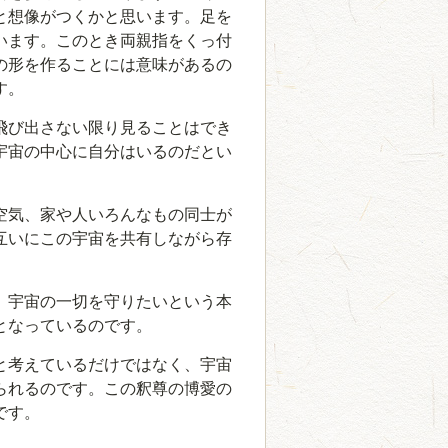
ー
と想像がつくかと思います。足を
ム
います。このとき両親指をくっ付
調
の形を作ることには意味があるの
節
す。
に
は
飛び出さない限り見ることはでき
上
宇宙の中心に自分はいるのだとい
下
矢
空気、家や人いろんなもの同士が
印
互いにこの宇宙を共有しながら存
キ
ー
を
、宇宙の一切を守りたいという本
使
となっているのです。
っ
て
と考えているだけではなく、宇宙
く
られるのです。この釈尊の博愛の
だ
です。
さ