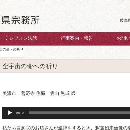
岐阜
テレフォン法話
行事案内・報告
お問
宙の命への祈り
全宇宙の命への祈り
美濃市 善応寺 住職 雲山 晃成 師
音
声
00:00
プ
レ
私たち曹洞宗のお坊さんが坐禅をするとき、釈迦如来坐像の