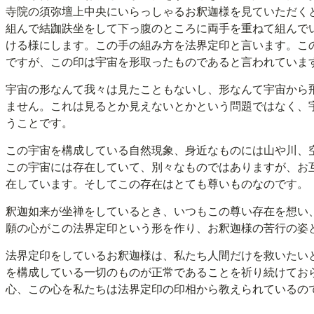
ー
寺院の須弥壇上中央にいらっしゃるお釈迦様を見ていただく
ヤ
組んで結跏趺坐をして下っ腹のところに両手を重ねて組んで
ー
ける様にします。この手の組み方を法界定印と言います。こ
ですが、この印は宇宙を形取ったものであると言われていま
宇宙の形なんて我々は見たこともないし、形なんて宇宙から
ません。これは見るとか見えないとかという問題ではなく、
うことです。
この宇宙を構成している自然現象、身近なものには山や川、
この宇宙には存在していて、別々なものではありますが、お
在しています。そしてこの存在はとても尊いものなのです。
釈迦如来が坐禅をしているとき、いつもこの尊い存在を想い
願の心がこの法界定印という形を作り、お釈迦様の苦行の姿
法界定印をしているお釈迦様は、私たち人間だけを救いたい
を構成している一切のものが正常であることを祈り続けてお
心、この心を私たちは法界定印の印相から教えられているの