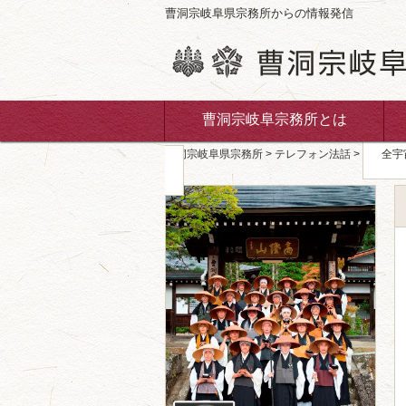
曹洞宗岐阜県宗務所からの情報発信
曹洞宗岐阜宗務所とは
曹洞宗岐阜県宗務所
>
テレフォン法話
>
全宇