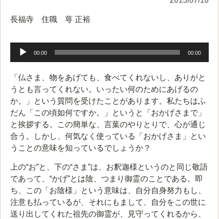
2015/07/10
長福寺 住職 萼 正裕
音
声
00:00
00:00
プ
レ
「仏さま、物をあげても、食べてくれないし、ありがと
ー
うとも言ってくれない。いったい何のためにあげるの
ヤ
か。」という質問を受けたことがあります。私たちはふ
ー
だん「この頃如何ですか。」というと「おかげさまで」
と挨拶する。この簡単な、言葉のやりとりで、心が通じ
合う。しかし、何気なく使っている「おかげさま」とい
うことの意味を知っているでしょうか？
上の“お”と、下の“さま”は、お釈迦様というのと同じ敬語
であって、“かげ”とは陰、つまり御霊のことである。即
ち、この「お陰様」という意味は、自分自身努力もし、
注意も払っているが、それにもまして、自分をこの世に
送り出してくれた祖先の御霊が、見守ってくれるから、