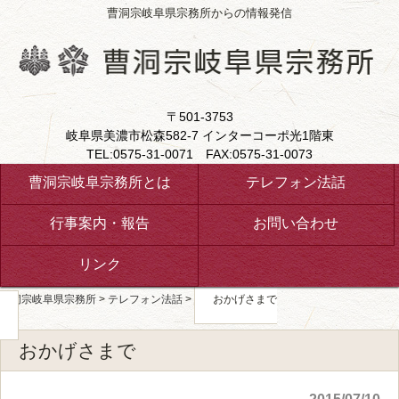
曹洞宗岐阜県宗務所からの情報発信
〒501-3753
岐阜県美濃市松森582-7 インターコーポ光1階東
TEL:0575-31-0071 FAX:0575-31-0073
曹洞宗岐阜宗務所とは
テレフォン法話
行事案内・報告
お問い合わせ
リンク
曹洞宗岐阜県宗務所
>
テレフォン法話
>
おかげさまで
おかげさまで