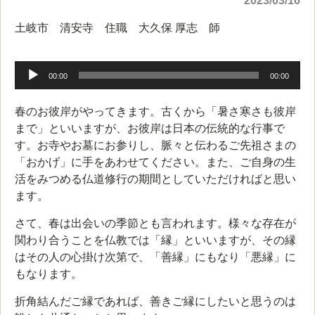
2023/03/16
土岐市 清安寺 住職 大久保 厚志 師
音
声
00:00
00:00
プ
レ
春のお彼岸がやってきます。古くから「暑さ寒さも彼岸
ー
まで」といいますが、お彼岸は日本の伝統的な行事で
ヤ
す。お寺やお墓にお参りし、脈々と伝わるご先祖さまの
ー
「おかげ」に手をあわせてください。また、ご自身の生
活をみつめる仏道修行の期間としていただければと思い
ます。
さて、春は出会いの季節とも言われます。様々な存在が
関わり合うことを仏教では「縁」といいますが、その縁
はその人の心掛け次第で、「善縁」にもなり「悪縁」に
もなります。
折角結んだご縁であれば、善きご縁にしたいと思うのは