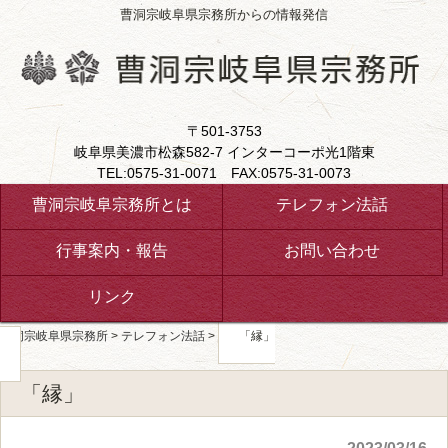
曹洞宗岐阜県宗務所からの情報発信
〒501-3753
岐阜県美濃市松森582-7 インターコーポ光1階東
TEL:0575-31-0071 FAX:0575-31-0073
曹洞宗岐阜宗務所とは
テレフォン法話
行事案内・報告
お問い合わせ
リンク
曹洞宗岐阜県宗務所
>
テレフォン法話
>
「縁」
「縁」