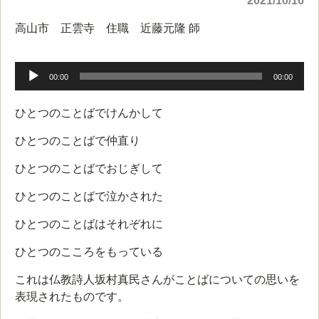
2021/10/16
高山市 正雲寺 住職 近藤元隆 師
音
声
00:00
00:00
プ
レ
ひとつのことばでけんかして
ー
ヤ
ひとつのことばで仲直り
ー
ひとつのことばでおじぎして
ひとつのことばで泣かされた
ひとつのことばはそれぞれに
ひとつのこころをもっている
これは仏教詩人坂村真民さんがことばについての思いを
表現されたものです。