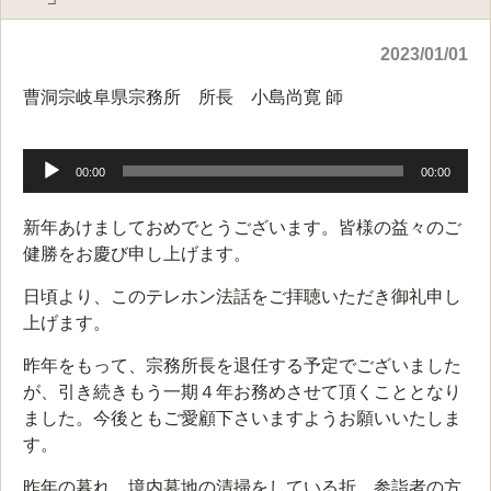
2023/01/01
曹洞宗岐阜県宗務所 所長 小島尚寛 師
音
声
00:00
00:00
プ
レ
新年あけましておめでとうございます。皆様の益々のご
ー
健勝をお慶び申し上げます。
ヤ
ー
日頃より、このテレホン法話をご拝聴いただき御礼申し
上げます。
昨年をもって、宗務所長を退任する予定でございました
が、引き続きもう一期４年お務めさせて頂くこととなり
ました。今後ともご愛顧下さいますようお願いいたしま
す。
昨年の暮れ、境内墓地の清掃をしている折、参詣者の方