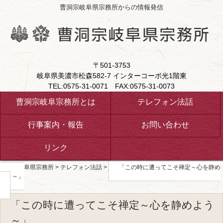
曹洞宗岐阜県宗務所からの情報発信
〒501-3753
岐阜県美濃市松森582-7 インターコーポ光1階東
TEL:0575-31-0071 FAX:0575-31-0073
曹洞宗岐阜宗務所とは
テレフォン法話
行事案内・報告
お問い合わせ
リンク
曹洞宗岐阜県宗務所
>
テレフォン法話
>
「この時に遭ってこそ禅定～心を静め
よう～」
「この時に遭ってこそ禅定～心を静めよう
～」