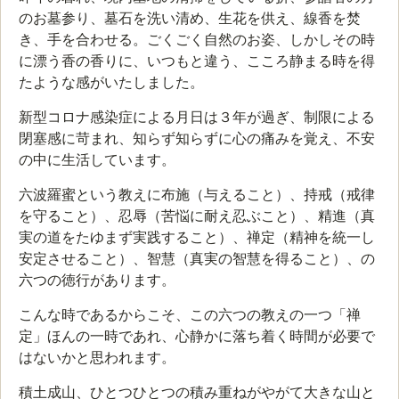
のお墓参り、墓石を洗い清め、生花を供え、線香を焚
き、手を合わせる。ごくごく自然のお姿、しかしその時
に漂う香の香りに、いつもと違う、こころ静まる時を得
たような感がいたしました。
新型コロナ感染症による月日は３年が過ぎ、制限による
閉塞感に苛まれ、知らず知らずに心の痛みを覚え、不安
の中に生活しています。
六波羅蜜という教えに布施（与えること）、持戒（戒律
を守ること）、忍辱（苦悩に耐え忍ぶこと）、精進（真
実の道をたゆまず実践すること）、禅定（精神を統一し
安定させること）、智慧（真実の智慧を得ること）、の
六つの徳行があります。
こんな時であるからこそ、この六つの教えの一つ「禅
定」ほんの一時であれ、心静かに落ち着く時間が必要で
はないかと思われます。
積土成山、ひとつひとつの積み重ねがやがて大きな山と