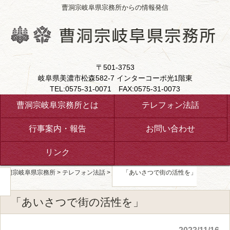
曹洞宗岐阜県宗務所からの情報発信
〒501-3753
岐阜県美濃市松森582-7 インターコーポ光1階東
TEL:0575-31-0071 FAX:0575-31-0073
曹洞宗岐阜宗務所とは
テレフォン法話
行事案内・報告
お問い合わせ
リンク
曹洞宗岐阜県宗務所
>
テレフォン法話
>
「あいさつで街の活性を」
「あいさつで街の活性を」