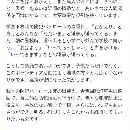
こんにちは・おかえり、また成人の方々には、季節のこ
と・天候・あるいは近頃の情勢など、あいさつは人間関
係を円滑にする上で、大変重要な役割を持っています。
学童下校時で防犯パトロールの当番日、「おかえり」と
言うとみんなが「ただいま」と返事が返ってくる。ま
た、朝の登校時、道へ出ると小学生が並んで学校に向か
う。「おはよう」「いってらっしゃい」と声をかける。
「いってきます」などの返事が返ってくる。
こうして笑顔であいさつができ、子供たちだけでなく、
このボランティア活動により地域の方々とも広くつなが
りができ、連携が密になった気がします。
我々の防犯パトロール隊の出迎え。青色回転灯車両の巡
回で、自主的な防犯活動を行う中で、色々な犯罪防止に
役立ち、事故のない安心で平穏、さらにはいつでもあい
さつができ、明るい町づくりをこれからも維持してまい
りたいものです。