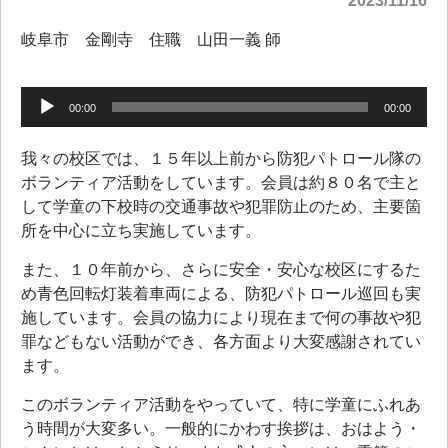
2023/11/16
岐阜市 金剛寺 住職 山田一義 師
音
声
00:00
00:00
プ
レ
我々の校区では、１５年以上前から防犯パトロール隊の
ー
ボランティア活動をしています。会員は約８０名で主と
ヤ
して学童の下校時の交通事故や犯罪防止のため、主要箇
ー
所を中心に立ち実施しています。
また、１０年前から、さらに安全・安心な校区にするた
め青色回転灯装着車両による、防犯パトロール巡回も実
施しています。会員の協力により現在まで何の事故や犯
罪などもない活動ができ、各方面より大変感謝されてい
ます。
このボランティア活動をやっていて、特に学童にふれあ
う時間が大変多い。一般的にかわす挨拶は、おはよう・