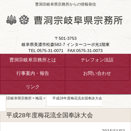
曹洞宗岐阜県宗務所からの情報発信
〒501-3753
岐阜県美濃市松森582-7 インターコーポ光1階東
TEL:0575-31-0071 FAX:0575-31-0073
曹洞宗岐阜宗務所とは
テレフォン法話
行事案内・報告
お問い合わせ
リンク
曹洞宗岐阜県宗務所
>
梅花
>
平成28年度梅花流全国奉詠大会
平成28年度梅花流全国奉詠大会